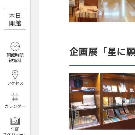
本日
8月7日（金）
開館
企画展「星に
開館時間
観覧料
アクセス
カレンダー
年間
スケジュール