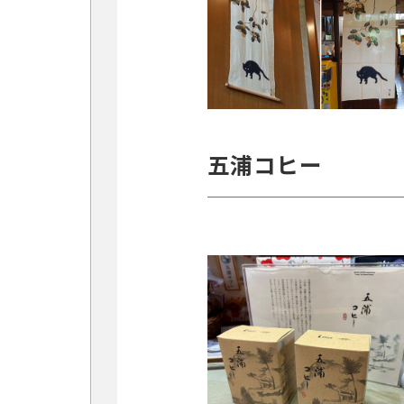
五浦コヒー