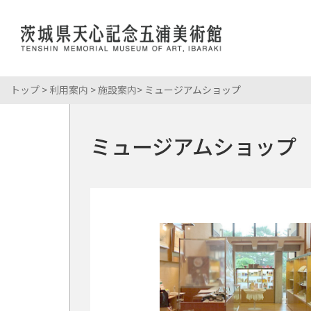
トップ
>
利用案内
>
施設案内
> ミュージアムショップ
展覧会情報
岡倉天心
館長あいさ
おかくらて
開館時間・
コレクション
岡倉天心
当館について
ミュージアムショップ
所蔵資料
展覧会・イベント
こども・学校
年間スケジ
岡倉天心記
パンフレッ
学校来館プ
館内マップ
利用案内
イベント情
申請・申込
年間パスポ
ミュージア