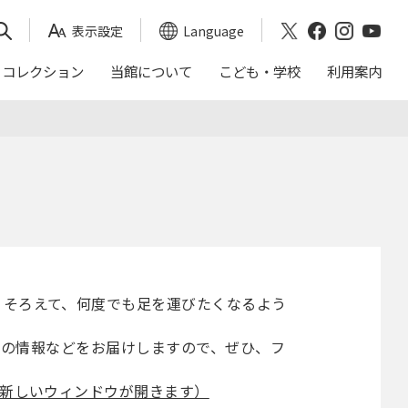
表示設定
Language
コレクション
当館について
こども・学校
利用案内
映画会スケジュール
おかくらてんしん
沿革
｢日本画トランク｣による出前授業
アクセス
これまでの展覧会
年報（茨城県近代美術館）
ご来館の前に
入館料割引券
バリアフリー
りそろえて、何度でも足を運びたくなるよう
、商品の情報などをお届けしますので、ぜひ、フ
周辺ガイド
新しいウィンドウが開きます）