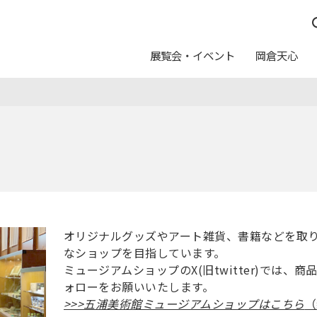
展覧会・イベント
岡倉天心
つ
んしん
休館日
イベントスケジュール
五浦の作家たち
運営方針
日本画トランク
料金
写真利用について
ュール
念室
ト
ログラム
カレンダー
友の会
教育普及アートバス事業
申請・申込
報配信サービス
ートのご案内
美術館からのお願い
オリジナルグッズやアート雑貨、書籍などを取
なショップを目指しています。
ミュージアムショップのX(旧twitter)では
ムショップ
カフェテリア「カメリア」
ォローをお願いいたします。
>>>五浦美術館ミュージアムショップはこちら
（