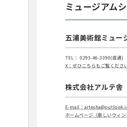
ミュージアム
五浦美術館ミューシ
TEL： 0293-46-3390(直通)
X：ぜひこちらもご覧ください。ht
株式会社アルテ舎
E-mail：
artesha@outlook.j
ホームページ（新しいウィン