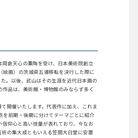
には岡倉天心の薫陶を受け、日本美術院創立
部（絵画）の茨城県五浦移転を決行した際に
した。以後、武山はその生涯を近代日本画の
の作品は、美術館・博物館のみならず多く
得て開催いたします。代表作に加え、これま
点を前期・後期に分けてテーマごとに紹介
い信仰心と高い技量が表れており、今なお
芸術の集大成ともいえる笠間大日堂に安置