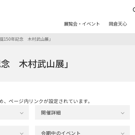
展覧会・イベント
岡倉天心
生誕150年記念 木村武山展」
つ
んしん
休館日
イベントスケジュール
五浦の作家たち
運営方針
日本画トランク
料金
記念 木村武山展」
写真利用について
ュール
念室
ト
ログラム
カレンダー
友の会
教育普及アートバス事業
申請・申込
報配信サービス
ートのご案内
美術館からのお願い
め、ページ内リンクが設定されています。
開催詳細
ムショップ
カフェテリア「カメリア」
会期中のイベント