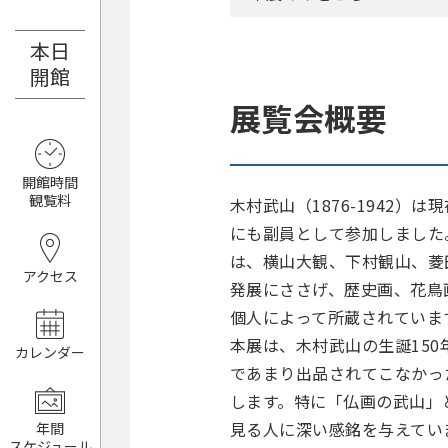
本日
8月8日（土）
開館
展覧会概要
開館時間
観覧料
木村武山（1876-1942
にも副員として参加しました
は、横山大観、下村観山、菱
アクセス
発展にささげ、歴史画、花鳥
個人によって所蔵されていま
本展は、木村武山の生誕15
カレンダー
であまり出品されてこなかっ
します。特に「仏画の武山」
見る人に深い感銘を与えてい
年間
スケジュール