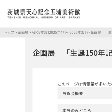
トップ
>
企画展
>
令和7年度(2025年4月～2026年3月)
> 企画展 「
展覧会情報
岡倉天心
館長あいさ
おかくらて
開館時間・
コレクション
岡倉天心
当館について
企画展 「生誕150年
所蔵資料
展覧会・イベント
こども・学校
年間スケジ
岡倉天心記
パンフレッ
学校来館プ
館内マップ
利用案内
イベント情
申請・申込
年間パスポ
このページは情報量が多いた
展覧会概要
ミュージア
本展のみどころ