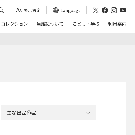
表示設定
Language
コレクション
当館について
こども・学校
利用案内
映画会スケジュール
おかくらてんしん
沿革
｢日本画トランク｣による出前授業
アクセス
これまでの展覧会
年報（茨城県近代美術館）
ご来館の前に
入館料割引券
バリアフリー
主な出品作品
周辺ガイド