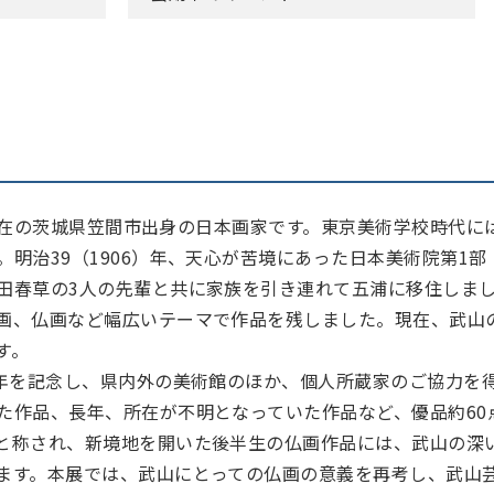
）は現在の茨城県笠間市出身の日本画家です。東京美術学校時代
。明治39（1906）年、天心が苦境にあった日本美術院第1
田春草の3人の先輩と共に家族を引き連れて五浦に移住しま
画、仏画など幅広いテーマで作品を残しました。現在、武山
す。
0年を記念し、県内外の美術館のほか、個人所蔵家のご協力を
た作品、長年、所在が不明となっていた作品など、優品約60
と称され、新境地を開いた後半生の仏画作品には、武山の深
ます。本展では、武山にとっての仏画の意義を再考し、武山