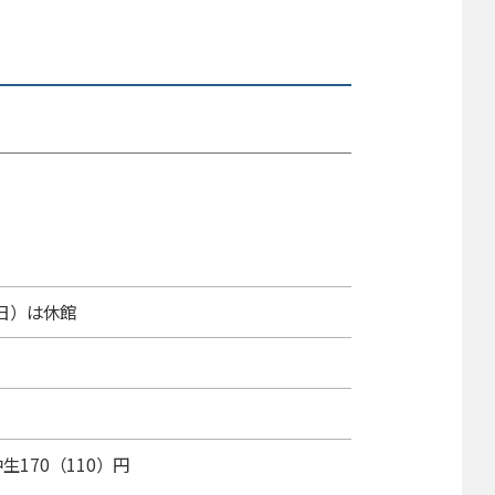
日）は休館
中生170（110）円