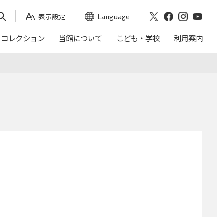
表示設定
Language
コレクション
当館について
こども・学校
利用案内
映画会スケジュール
おかくらてんしん
沿革
｢日本画トランク｣による出前授業
アクセス
これまでの展覧会
年報（茨城県近代美術館）
ご来館の前に
入館料割引券
バリアフリー
周辺ガイド