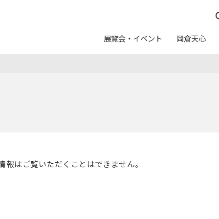
展覧会・イベント
岡倉天心
つ
んしん
休館日
イベントスケジュール
五浦の作家たち
運営方針
日本画トランク
料金
写真利用について
ュール
念室
ト
ログラム
カレンダー
友の会
教育普及アートバス事業
申請・申込
報配信サービス
ートのご案内
美術館からのお願い
情報はご覧いただくことはできません。
ムショップ
カフェテリア「カメリア」