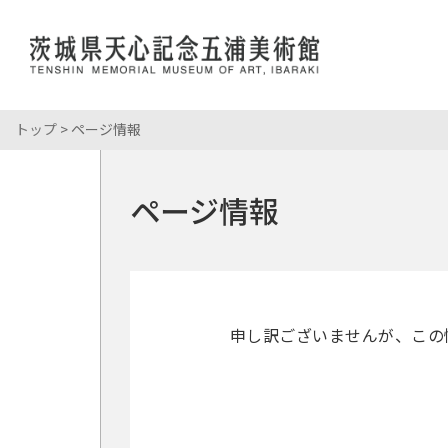
トップ
> ページ情報
展覧会情報
岡倉天心
館長あいさ
おかくらて
開館時間・
コレクション
岡倉天心
当館について
ページ情報
所蔵資料
展覧会・イベント
こども・学校
年間スケジ
岡倉天心記
パンフレッ
学校来館プ
館内マップ
利用案内
イベント情
申請・申込
年間パスポ
申し訳ございませんが、この
ミュージア