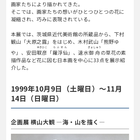
画家たちにより描かれてきた。
そこでは、画家たちの想いがひとつひとつの花に
凝縮され、巧みに表現されている。
本展では、茨城県近代美術館の所蔵品から、下村
観山「大原之露」をはじめ、木村武山「熊野ゆ
ゆきひこ
らふせん
ぎょしゅう
や」、安田
靫彦
「
羅浮仙
」、速水
御舟
の草花の素
描作品など花に因む日本画を中心に33点を展示紹
介した。
1999年10月9日（土曜日）～11月
14日（日曜日）
企画展 横山大観 ―海・山を描く―