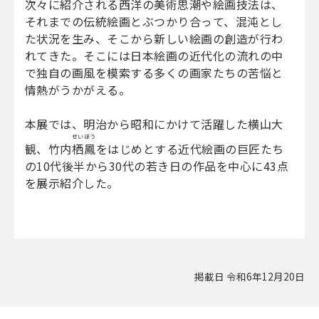
次々に紹介される西洋の美術思潮や絵画技法は、
それまでの伝統絵画とぶつかり合って、混沌とし
た状況を生み、そこから新しい絵画の創造が行わ
れてきた。そこには日本絵画の近代化の流れの中
で独自の画風を模索する多くの画家たちの苦悩と
情熱がうかがえる。
本展では、明治から昭和にかけて活躍した横山大
せいほう
観、竹内
栖鳳
をはじめとする近代絵画の巨匠たち
の10代後半から30代の若き日の作品を中心に43点
を展示紹介した。
掲載日 令和6年12月20日