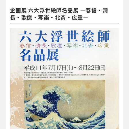
企画展 六大浮世絵師名品展 ―春信・清
長・歌麿・写楽・北斎・広重―