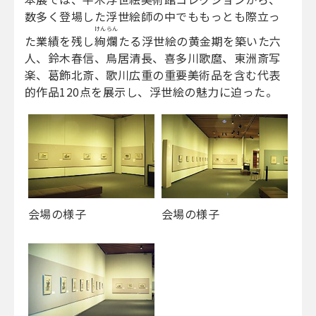
数多く登場した浮世絵師の中でももっとも際立っ
けんらん
た業績を残し
絢爛
たる浮世絵の黄金期を築いた六
人、鈴木春信、鳥居清長、喜多川歌麿、東洲斎写
楽、葛飾北斎、歌川広重の重要美術品を含む代表
的作品120点を展示し、浮世絵の魅力に迫った。
会場の様子
会場の様子