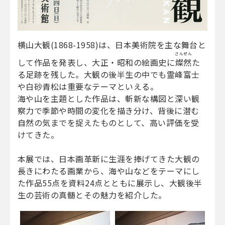
横山大観(1868-1958)は、日本美術院を主な舞台と
さんぜん
して作品を発表し、大正・昭和の絵画史に
燦然
た
る足跡を残した。大観の後半生の中でも霊峰富士
や白砂青松は重要なテーマといえる。
海や山を主題とした作品は、斬新な構図と深い観
察力で季節や時間の変化を描き分け、背後に潜む
自然の気までを捉えたものとして、高い評価を受
けてきた。
本展では、日本画革新に生涯を捧げてきた大観の
長きにわたる画業から、海や山などをテーマにし
た作品55点を資料24点とともに展示し、大観後半
生の芸術の真髄とその魅力を紹介した。