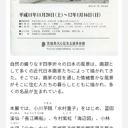
自然の織りなす四季折々の日本の風景は、画題と
して多くの近代日本画家たちによって描かれてき
た。そこでは、画家の目を通した情緒豊かな風景
がそこに住む人たちの暮らしとともに描かれ、多
くの名品が生まれている。
うせん
本展では、小川
芋銭
「水村童子」をはじめ、冨田
けいせん
ちょうこううぶね
しこう
溪仙
「
長江鵜船
」、今村
紫紅
「海辺図」、小林
こけい