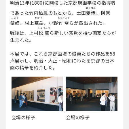
明治13年(1880)に開校した京都府画学校の指導者
ばくせん
であった竹内栖鳳のもとから、土田
麦僊
、榊原
しほう
かがく
ちっきょう
紫峰
、村上
華岳
、小野
竹喬
らが輩出された。
しょうこう
戦後は、上村
松篁
ら新しい感覚を持つ画家たちが
生まれた。
本展では、これら京都画壇の俊英たちの作品を58
点展示し、明治・大正・昭和にわたる京都の日本
画の精華を紹介した。
会場の様子
会場の様子