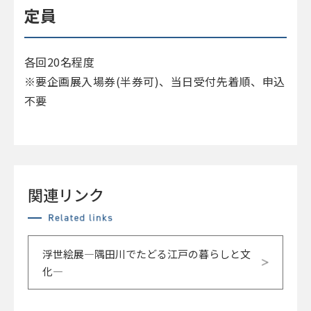
定員
各回20名程度
※要企画展入場券(半券可)、当日受付先着順、申込
不要
関連リンク
浮世絵展―隅田川でたどる江戸の暮らしと文
化―