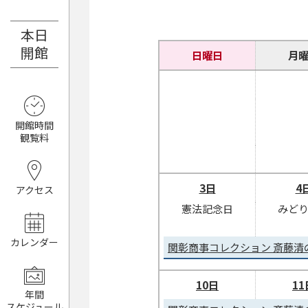
本日
8月8日（土）
開館
日曜日
月
開館時間
観覧料
3日
4
アクセス
憲法記念日
みど
カレンダー
関彰商事コレクション 斎藤清
10日
11
年間
スケジュール