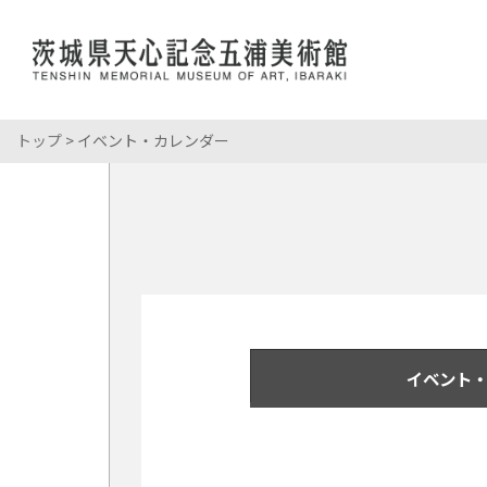
トップ
> イベント・カレンダー
展覧会情報
岡倉天心
館長あいさ
おかくらて
開館時間・
コレクション
岡倉天心
当館について
所蔵資料
展覧会・イベント
こども・学校
年間スケジ
岡倉天心記
パンフレッ
学校来館プ
館内マップ
利用案内
イベント情
申請・申込
年間パスポ
イベント・
ミュージア