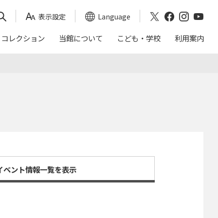
表示設定
Language
コレクション
当館について
こども・学校
利用案内
映画会スケジュール
おかくらてんしん
沿革
｢日本画トランク｣による出前授業
アクセス
これまでの展覧会
年報（茨城県近代美術館）
ご来館の前に
入館料割引券
バリアフリー
イベント情報一覧を表示
周辺ガイド