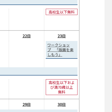
高校生以下無料
22日
23日
ワークショッ
プ 「版画を楽
しもう」
高校生以下およ
び満70歳以上
無料
29日
30日