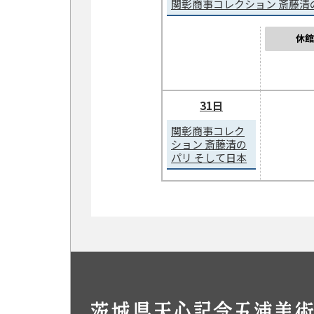
関彰商事コレクション 斎藤清
休館
31日
関彰商事コレク
ション 斎藤清の
パリ そして日本