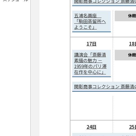
関彰商事コレクション 斎藤清
五浦名画座
休館
「駒田蒸留所へ
ようこそ」
17日
18
講演会「斎藤清
休館
素描の魅力 －
1959年のパリ滞
在作を中心に」
関彰商事コレクション 斎藤清
24日
25