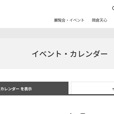
展覧会・イベント
岡倉天心
つ
んしん
休館日
イベントスケジュール
五浦の作家たち
運営方針
日本画トランク
料金
イベント・カレンダー
写真利用について
ュール
念室
ト
ログラム
カレンダー
友の会
教育普及アートバス事業
申請・申込
報配信サービス
ートのご案内
美術館からのお願い
カレンダー を表示
ムショップ
カフェテリア「カメリア」