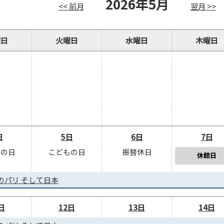
2026年5月
<< 前月
翌月 >>
曜日
火曜日
水曜日
木曜日
日
5日
6日
7日
りの日
こどもの日
振替休日
休館日
のパリ そして日本
日
12日
13日
14日