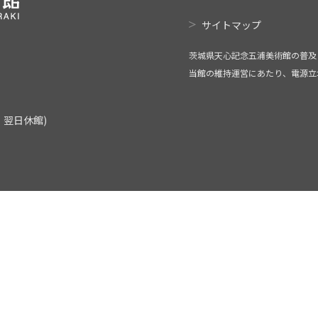
サイトマップ
茨城県天心記念五浦美術館の普及
当館の維持運営にあたり、電源立
翌日休館)