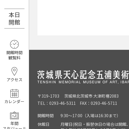
本日
8月7日（金）
開館
開館時間
観覧料
アクセス
〒319-1703 茨城県北茨城市 大津町椿2083
カレンダー
TEL：0293-46-5311 FAX：0293-46-5711
開館時間
9:30～17:00（入場は16:30まで）
年間
休館日
月曜日(祝日・振替休日の場合は開館、
スケジュール