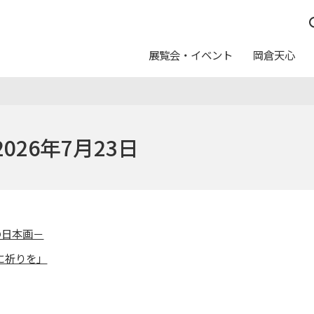
展覧会・イベント
岡倉天心
つ
んしん
休館日
イベントスケジュール
五浦の作家たち
運営方針
日本画トランク
料金
026年7月23日
写真利用について
ュール
念室
ト
ログラム
カレンダー
友の会
教育普及アートバス事業
申請・申込
報配信サービス
ートのご案内
美術館からのお願い
の日本画－
に祈りを」
ムショップ
カフェテリア「カメリア」