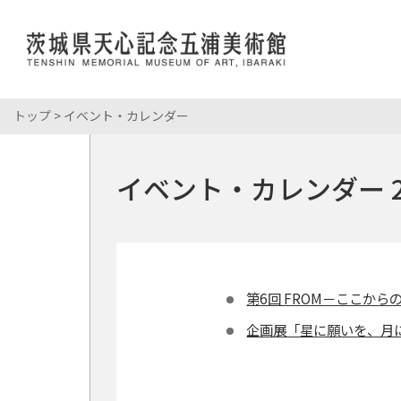
トップ
> イベント・カレンダー
展覧会情報
岡倉天心
館長あいさ
おかくらて
開館時間・
コレクション
岡倉天心
当館について
イベント・カレンダー 2
所蔵資料
展覧会・イベント
こども・学校
年間スケジ
岡倉天心記
パンフレッ
学校来館プ
館内マップ
利用案内
イベント情
申請・申込
年間パスポ
第6回 FROM－ここから
企画展「星に願いを、月
ミュージア