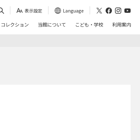
表示設定
Language
コレクション
当館について
こども・学校
利用案内
映画会スケジュール
おかくらてんしん
沿革
｢日本画トランク｣による出前授業
アクセス
これまでの展覧会
年報（茨城県近代美術館）
ご来館の前に
入館料割引券
バリアフリー
周辺ガイド