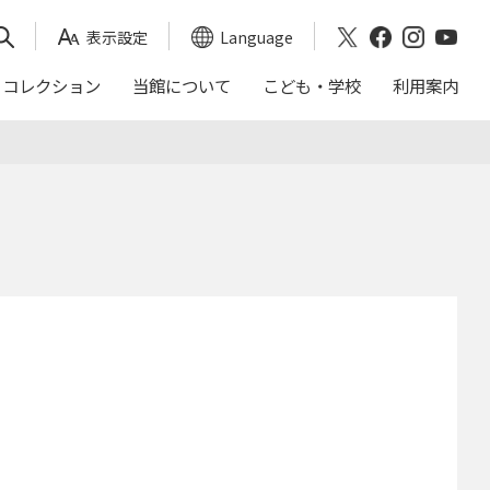
表示設定
Language
コレクション
当館について
こども・学校
利用案内
映画会スケジュール
おかくらてんしん
沿革
｢日本画トランク｣による出前授業
アクセス
これまでの展覧会
年報（茨城県近代美術館）
ご来館の前に
入館料割引券
バリアフリー
周辺ガイド