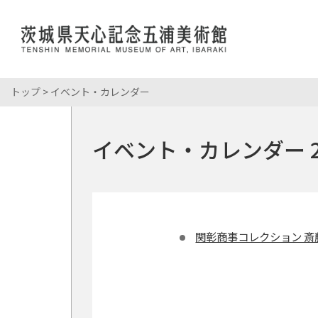
トップ
> イベント・カレンダー
展覧会情報
岡倉天心
館長あいさ
おかくらて
開館時間・
コレクション
岡倉天心
当館について
イベント・カレンダー 2
所蔵資料
展覧会・イベント
こども・学校
年間スケジ
岡倉天心記
パンフレッ
学校来館プ
館内マップ
利用案内
イベント情
申請・申込
年間パスポ
関彰商事コレクション 斎
ミュージア