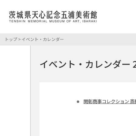
トップ
> イベント・カレンダー
展覧会情報
岡倉天心
館長あいさ
おかくらて
開館時間・
コレクション
岡倉天心
当館について
イベント・カレンダー 2
所蔵資料
展覧会・イベント
こども・学校
年間スケジ
岡倉天心記
パンフレッ
学校来館プ
館内マップ
利用案内
イベント情
申請・申込
年間パスポ
関彰商事コレクション 斎
ミュージア