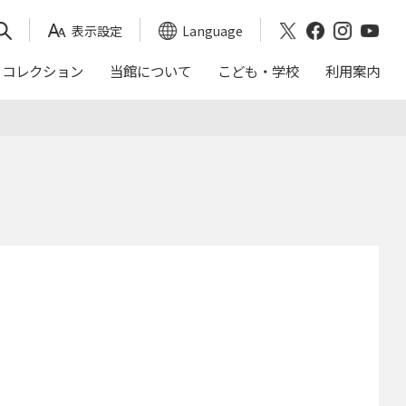
表示設定
Language
コレクション
当館について
こども・学校
利用案内
映画会スケジュール
おかくらてんしん
沿革
｢日本画トランク｣による出前授業
アクセス
これまでの展覧会
年報（茨城県近代美術館）
ご来館の前に
入館料割引券
バリアフリー
周辺ガイド