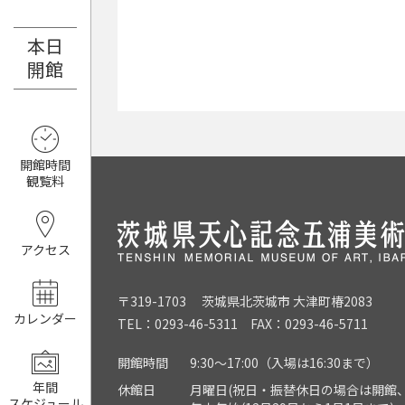
本日
8月7日（金）
開館
開館時間
観覧料
アクセス
〒319-1703 茨城県北茨城市 大津町椿2083
カレンダー
TEL：0293-46-5311 FAX：0293-46-5711
開館時間
9:30～17:00（入場は16:30まで）
年間
休館日
月曜日(祝日・振替休日の場合は開館、
スケジュール