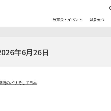
展覧会・イベント
岡倉天心
つ
んしん
休館日
イベントスケジュール
五浦の作家たち
運営方針
日本画トランク
料金
026年6月26日
写真利用について
ュール
念室
ト
ログラム
カレンダー
友の会
教育普及アートバス事業
申請・申込
報配信サービス
ートのご案内
美術館からのお願い
藤清のパリ そして日本
ムショップ
カフェテリア「カメリア」