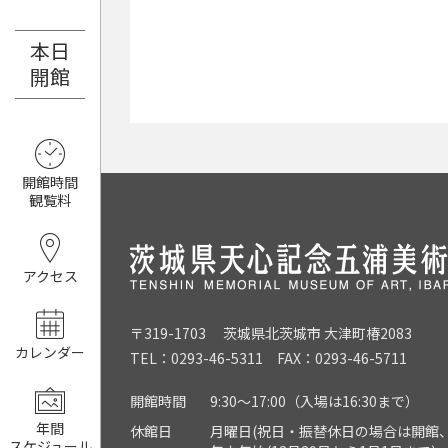
本日
8月7日（金）
開館
開館時間
観覧料
アクセス
〒319-1703 茨城県北茨城市 大津町椿2083
カレンダー
TEL：0293-46-5311 FAX：0293-46-5711
開館時間
9:30～17:00（入場は16:30まで）
年間
休館日
月曜日(祝日・振替休日の場合は開館、
スケジュール