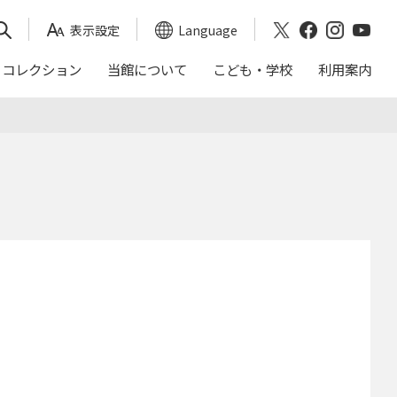
表示設定
Language
コレクション
当館について
こども・学校
利用案内
映画会スケジュール
おかくらてんしん
沿革
｢日本画トランク｣による出前授業
アクセス
これまでの展覧会
年報（茨城県近代美術館）
ご来館の前に
入館料割引券
バリアフリー
周辺ガイド