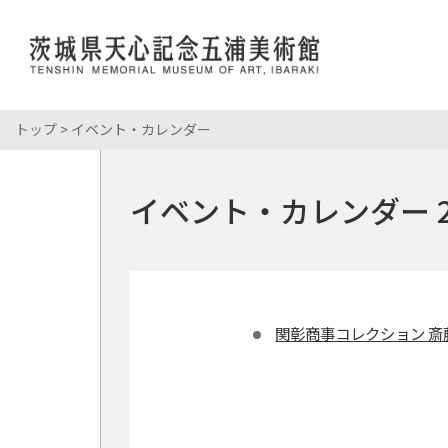
トップ
> イベント・カレンダー
展覧会情報
岡倉天心
館長あいさ
おかくらて
開館時間・
コレクション
岡倉天心
当館について
イベント・カレンダー 2
所蔵資料
展覧会・イベント
こども・学校
年間スケジ
岡倉天心記
パンフレッ
学校来館プ
館内マップ
利用案内
イベント情
申請・申込
年間パスポ
関彰商事コレクション 斎
ミュージア