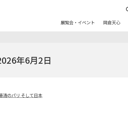
展覧会・イベント
岡倉天心
つ
んしん
休館日
イベントスケジュール
五浦の作家たち
運営方針
日本画トランク
料金
026年6月2日
写真利用について
ュール
念室
ト
ログラム
カレンダー
友の会
教育普及アートバス事業
申請・申込
報配信サービス
ートのご案内
美術館からのお願い
藤清のパリ そして日本
ムショップ
カフェテリア「カメリア」